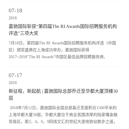
07-18
2018
嘉驰国际斩获“第四届The RI Awards国际招聘服务机构
评选”三项大奖
7月18日，第四届The RI Awards国际招聘服务机构评选（中国
区）颁奖盛典在上海成功举办，嘉驰国际获得
2017~2018“The RI Awards”中国区最佳品牌招聘服务商、
2017~2018“The RI Awards”中国区最佳招聘服务商提名以及
2017~2018“The RI Awards”中国区年度商业领袖奖三项殊荣，超
07-17
过150位政府代表、企业招聘负责人以及招聘服务机构高管共同
2018
见证了本次奖项的颁布。
新征程，新起航 | 嘉驰国际总部乔迁至华都大厦顶楼30
层
2018年7月12日，嘉驰国际全国总部喜迁至面积近1500平米的
上海华都大厦30层。华都大厦位于商业氛围浓厚的陆家嘴金融
贸易区，距2，4，6，9四线交汇的世纪大道地铁站数步之遥，
为总部办公的理想场所。