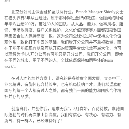
北京分公司主做金融和互联网行业，Branch Manager Shierly女士
在猎头界有8年从业经验，属于那种得过金牌的教练，做顾问的时候
年平均业绩200万，带过30人的团队，从人品、能力、做事风格、胆
识、市场敏感度、客户关系维护、文化价值观等等方面都跟嘉驰国
际集团合伙人保持高度一致。这为公司全球化过程中保持文化价值
观体系一致化打下牢固的基础。我们增开分公司并不重视数量，而
在于能不能把现有以及可以开拓的资源整合优化效率最大化，也可
以理解为“别人开分公司有可能只是开分公司，我们开分公司，即使
在不同的城市，用了不同的人，全球依然保持如同整体的team
work”。
在对人才的培养方案上，讲究的是多维度全面发展，立身中正，
业务精进，有胸怀包容特长生，也有格局接纳全才，我们希望嘉驰
国际的每一个人都有过人之处，都有独当一面的能力和团队合作精
神并存的品质。
创造自我，共创你我，追求无我”，3月春始，百花待放，嘉驰国
际蓬勃的时代再次推上新高度，我们有信心、有决心、有毅力、有
勇气、有一群人，已经准备好了！