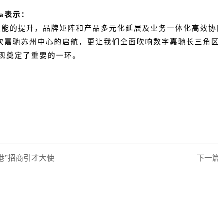
Ma表示：
动效能的提升，品牌矩阵和产品多元化延展及业务一体化高效协
信此次嘉驰苏州中心的启航，更让我们全面吹响数字嘉驰长三
现奠定了重要的一环。
港”招商引才大使
下一