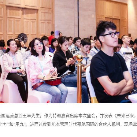
运营总监王丰先生，作为特邀嘉宾出席本次盛会，并发表《未来已来，
上九”和“用九”，进而过度到能本管理时代嘉驰国际的合伙人机制，现场