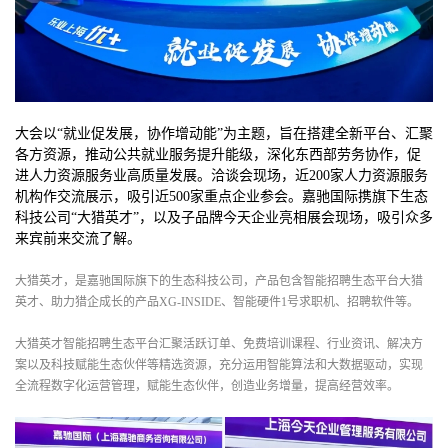
大会以“就业促发展，协作增动能”为主题，旨在搭建全新平台、汇聚
各方资源，推动公共就业服务提升能级，深化东西部劳务协作，促
进人力资源服务业高质量发展。洽谈会现场，近200家人力资源服务
机构作交流展示，吸引近500家重点企业参会。嘉驰国际携旗下生态
科技公司“大猎英才”，以及子品牌今天企业亮相展会现场，吸引众多
来宾前来交流了解。
大猎英才，是嘉驰国际旗下的生态科技公司，产品包含智能招聘生态平台大猎
英才、助力猎企成长的产品XG-INSIDE、智能硬件1号求职机、招聘软件等。
大猎英才智能招聘生态平台汇聚活跃订单、免费培训课程、行业资讯、解决方
案以及科技赋能生态伙伴等精选资源，充分运用智能算法和大数据驱动，实现
全流程数字化运营管理，赋能生态伙伴，创造业务增量，提高经营效率。